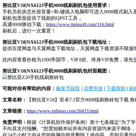
努比亚V18|NX612J手机9008线刷刷机包使用要求：
手机关机状态长按音量+和-键插入电脑即可进入9008模式刷入系统，或
刷机包里面提供了线刷的QPST工具，
高通9008驱动下载：
https://www.jipinsoft.com/316.html
刷机后，进行一次重置！
努比亚V18|NX612J手机9008线刷刷机包下载地址：
提供百度网盘与天翼网盘下载地址，天翼网盘下载资源不限速
此内容查看价格为
1000
帝国币，VIP 8折、终身VIP免费，请先
努比亚V18|NX612J手机9008线刷刷机包封面截图：
可能对你有帮助的内容：
极客币获取
|
话费充值
|
下载帮助
|
刷
文章名称：
【努比亚V18】安卓7.1官方9008线刷救砖包下载 
文章链接：
https://www.xtdiguo.com/20433.html
免责声明：
根据《计算机软件保护条例》第十七条规定“为了
不向其支付报酬。”您需知晓本站所有内容资源均来源于网络
在24个小时之内从您的电脑中彻底删除上述内容，否则后果