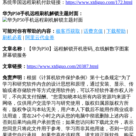
系统帝国远程刷机付款链接：
https://www.xtdiguo.com/172.html
华为P50手机远程刷机解锁主题封面：
可能对你有帮助的内容：
极客币获取
|
话费充值
|
下载帮助
|
刷机必看
|
阿里云代金券
文章名称：
【华为P50】远程解锁开机密码_在线解数字图案
屏幕锁服务
文章链接：
https://www.xtdiguo.com/20387.html
免责声明：
根据《计算机软件保护条例》第十七条规定“为了
学习和研究软件内含的设计思想和原理，通过安装、显示、传
输或者存储软件等方式使用软件的，可以不经软件著作权人许
可，不向其支付报酬。”您需知晓本站所有内容资源均来源于
网络，仅供用户交流学习与研究使用，版权归属原版权方所
有，版权争议与本站无关，用户本人下载后不能用作商业或非
法用途，需在24个小时之内从您的电脑中彻底删除上述内容，
否则后果均由用户承担责任；如果您访问和下载此文件，表示
您同意只将此文件用于参考、学习而非其他用途，否则一切后
果请您自行承担，如果您喜欢该程序，请支持正版软件，购买