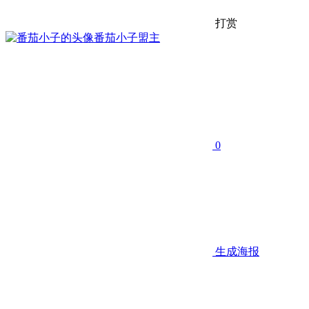
打赏
番茄小子
盟主
0
生成海报