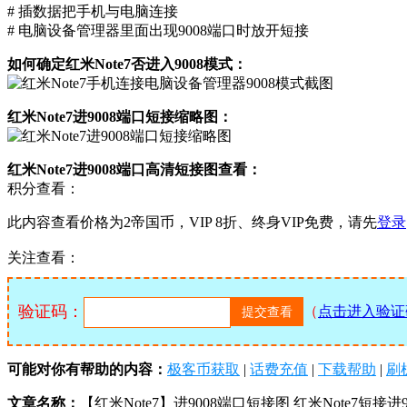
# 插数据把手机与电脑连接
# 电脑设备管理器里面出现9008端口时放开短接
如何确定红米Note7否进入9008模式：
红米Note7进9008端口短接缩略图：
红米Note7进9008端口高清短接图查看：
积分查看：
此内容查看价格为
2
帝国币，VIP 8折、终身VIP免费，请先
登录
关注查看：
验证码：
（
点击进入验证
可能对你有帮助的内容：
极客币获取
|
话费充值
|
下载帮助
|
刷
文章名称：
【红米Note7】进9008端口短接图 红米Note7短接进9