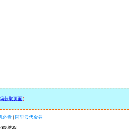
码获取页面
）
机必看
|
阿里云代金券
008教程