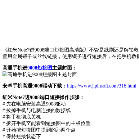
《红米Note7进9008端口短接图高清版》不管是线刷还是解锁救
置用金属镊子或丝线链接，使用镊子进行短接后，在把手机数据线
高通手机进
9008短接图
主题封面：
安卓手机高通9008驱动下载：
https://www.jipinsoft.com/316.html
红米Note7进9008端口短接操作步骤：
# 先在电脑安装高通9008驱动
# 拔掉手机与电脑连接的数据线
# 将手机彻底关机
# 拆开手机至能看到短接图中的主板位置
# 开始按短接图中提到的那两个点
# 保持短接状态下