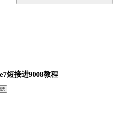
e7短接进9008教程
链接