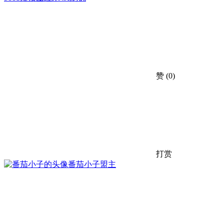
赞
(0)
打赏
番茄小子
盟主