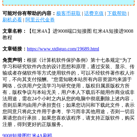
可能对你有帮助的内容：
极客币获取
|
话费充值
|
下载帮助
|
刷机必看
|
阿里云代金券
文章名称：
【红米4A】进9008端口短接图 红米4A短接进9008
教程
文章链接：
https://www.xtdiguo.com/19689.html
免责声明：
根据《计算机软件保护条例》第十七条规定“为了
学习和研究软件内含的设计思想和原理，通过安装、显示、传
输或者存储软件等方式使用软件的，可以不经软件著作权人许
可，不向其支付报酬。”您需知晓本站所有内容资源均来源于
网络，仅供用户交流学习与研究使用，版权归属原版权方所
有，版权争议与本站无关，用户本人下载后不能用作商业或非
法用途，需在24个小时之内从您的电脑中彻底删除上述内容，
否则后果均由用户承担责任；如果您访问和下载此文件，表示
您同意只将此文件用于参考、学习而非其他用途，否则一切后
果请您自行承担，如果您喜欢该程序，请支持正版软件，购买
注册，得到更好的正版服务。
9008短接图
红米4A刷机