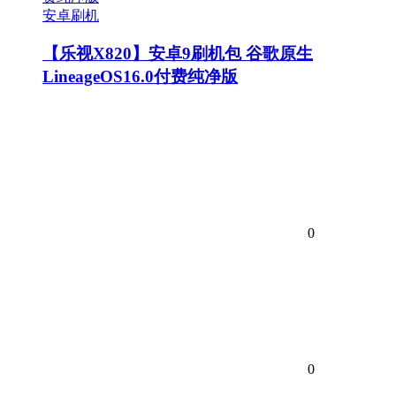
安卓刷机
【乐视X820】安卓9刷机包 谷歌原生
LineageOS16.0付费纯净版
0
0