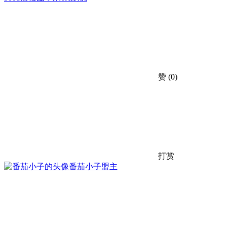
赞
(0)
打赏
番茄小子
盟主