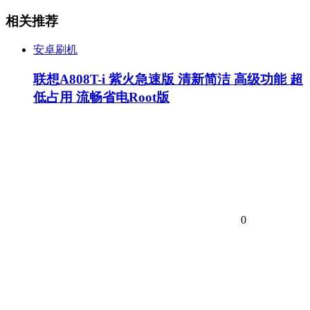
相关推荐
安卓刷机
联想A808T-i 紫火急速版 清新简洁 高级功能 超
低占用 流畅省电Root版
0