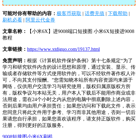
可能对你有帮助的内容：
极客币获取
|
话费充值
|
下载帮助
|
刷机必看
|
阿里云代金券
文章名称：
【小米6X】进9008端口短接图 小米6X短接进9008
教程
文章链接：
https://www.xtdiguo.com/19137.html
免责声明：
根据《计算机软件保护条例》第十七条规定“为了
学习和研究软件内含的设计思想和原理，通过安装、显示、传
输或者存储软件等方式使用软件的，可以不经软件著作权人许
可，不向其支付报酬。”您需知晓本站所有内容资源均来源于
网络，仅供用户交流学习与研究使用，版权归属原版权方所
有，版权争议与本站无关，用户本人下载后不能用作商业或非
法用途，需在24个小时之内从您的电脑中彻底删除上述内容，
否则后果均由用户承担责任；如果您访问和下载此文件，表示
您同意只将此文件用于参考、学习而非其他用途，否则一切后
果请您自行承担，如果您喜欢该程序，请支持正版软件，购买
注册，得到更好的正版服务。
9008短接图
小米6X刷机