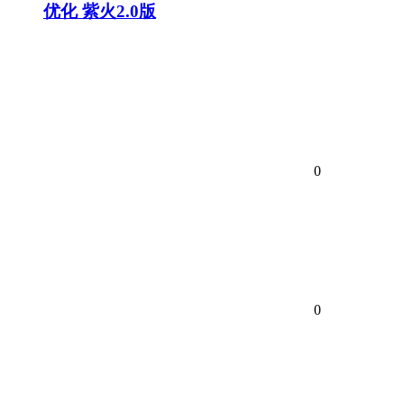
优化 紫火2.0版
0
0