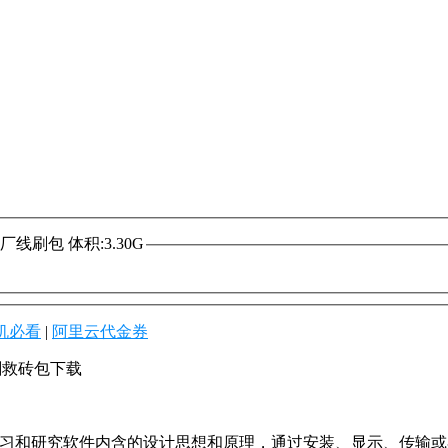
3 原厂线刷包 体积:3.30G
机必看
|
阿里云代金券
线刷救砖包下载
学习和研究软件内含的设计思想和原理，通过安装、显示、传输