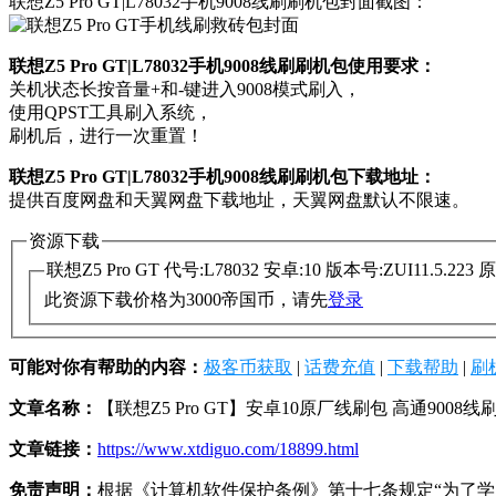
联想Z5 Pro GT|L78032手机9008线刷刷机包封面截图：
联想Z5 Pro GT|L78032手机9008线刷刷机包使用要求：
关机状态长按音量+和-键进入9008模式刷入，
使用QPST工具刷入系统，
刷机后，进行一次重置！
联想Z5 Pro GT|L78032手机9008线刷刷机包下载地址：
提供百度网盘和天翼网盘下载地址，天翼网盘默认不限速。
资源下载
联想Z5 Pro GT 代号:L78032 安卓:10 版本号:ZUI11.5.22
此资源下载价格为
3000
帝国币，请先
登录
可能对你有帮助的内容：
极客币获取
|
话费充值
|
下载帮助
|
刷
文章名称：
【联想Z5 Pro GT】安卓10原厂线刷包 高通9008
文章链接：
https://www.xtdiguo.com/18899.html
免责声明：
根据《计算机软件保护条例》第十七条规定“为了