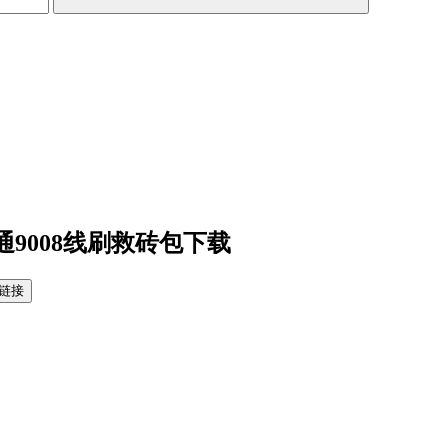
高通9008线刷救砖包下载
链接