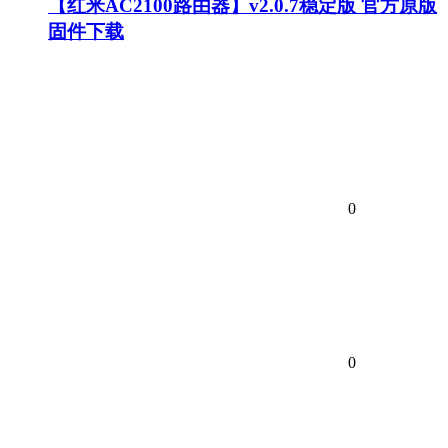
【红米AC2100路由器】v2.0.7稳定版 官方原版
固件下载
0
0