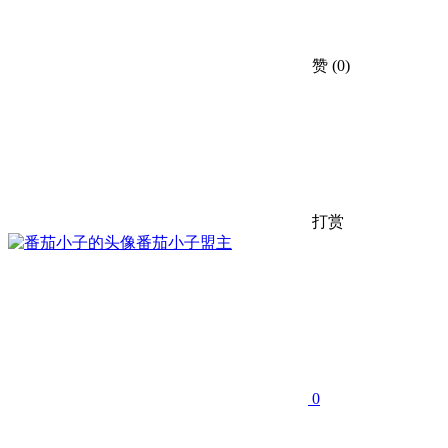
赞
(0)
打赏
番茄小子
盟主
0