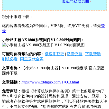
验证码获取页面
）
积分不限速下载：
此内容查看价格为
2
帝国币，VIP 8折、终身VIP免费，请先
登
录
小米路由器AX1800系统固件V1.0.390封面截图：
可能对你有帮助的内容：
极客币获取
|
话费充值
|
下载帮助
|
刷机必看
|
阿里云代金券
文章名称：
【小米AX1800路由器】v1.0.390稳定版 官方原版
固件下载
文章链接：
https://www.xtdiguo.com/17663.html
免责声明：
根据《计算机软件保护条例》第十七条规定“为了
学习和研究软件内含的设计思想和原理，通过安装、显示、传
输或者存储软件等方式使用软件的，可以不经软件著作权人许
可，不向其支付报酬。”您需知晓本站所有内容资源均来源于