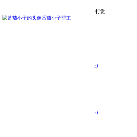
打赏
番茄小子
盟主
0
0