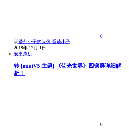
0
番茄小子
2018年 12月 1日
安卓刷机
转 [miuiV5 主题] 《荧光世界》四锁屏详细解
析！
0