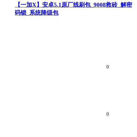
【一加X】安卓5.1原厂线刷包_9008救砖_解密
码锁_系统降级包
0
0