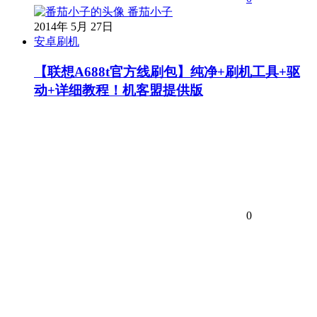
番茄小子
2014年 5月 27日
安卓刷机
【联想A688t官方线刷包】纯净+刷机工具+驱
动+详细教程！机客盟提供版
0