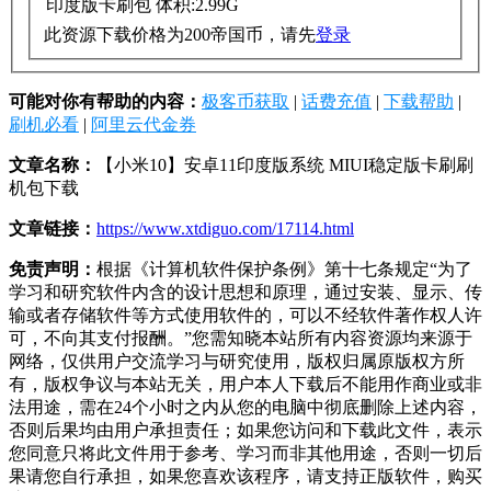
印度版卡刷包 体积:2.99G
此资源下载价格为
200
帝国币，请先
登录
可能对你有帮助的内容：
极客币获取
|
话费充值
|
下载帮助
|
刷机必看
|
阿里云代金券
文章名称：
【小米10】安卓11印度版系统 MIUI稳定版卡刷刷
机包下载
文章链接：
https://www.xtdiguo.com/17114.html
免责声明：
根据《计算机软件保护条例》第十七条规定“为了
学习和研究软件内含的设计思想和原理，通过安装、显示、传
输或者存储软件等方式使用软件的，可以不经软件著作权人许
可，不向其支付报酬。”您需知晓本站所有内容资源均来源于
网络，仅供用户交流学习与研究使用，版权归属原版权方所
有，版权争议与本站无关，用户本人下载后不能用作商业或非
法用途，需在24个小时之内从您的电脑中彻底删除上述内容，
否则后果均由用户承担责任；如果您访问和下载此文件，表示
您同意只将此文件用于参考、学习而非其他用途，否则一切后
果请您自行承担，如果您喜欢该程序，请支持正版软件，购买