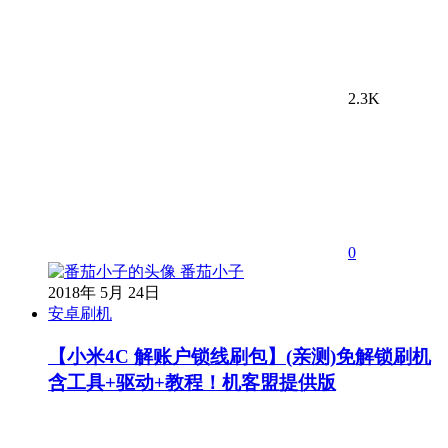
2.3K
0
番茄小子
2018年 5月 24日
安卓刷机
【小米4C 解账户锁线刷包】(亲测)免解锁刷机
含工具+驱动+教程！机客盟提供版