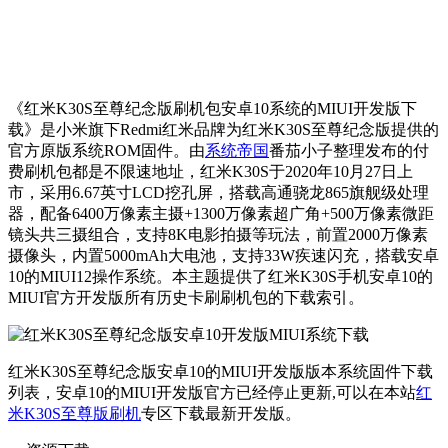
《红米K30S至尊纪念版刷机包安卓10系统的MIUI开发版下
载》是小米旗下Redmi红米品牌为红米K30S至尊纪念版提供的
官方原版系统ROM固件。由
系统帝国
番茄小子整理发布的付
费刷机包都是不限速地址，红米K30S于2020年10月27日上
市，采用6.67英寸LCD挖孔屏，搭载高通骁龙865旗舰级处理
器，配备6400万像素主摄+1300万像素超广角+500万像素微距
镜头共三摄组合，支持8K电影拍摄等玩法，前置2000万像素
摄像头，内置5000mAh大电池，支持33W疾速闪充，搭载安卓
10的MIUI12操作系统。本主题提供了红米K30S手机安卓10的
MIUI官方开发版所有历史卡刷刷机包的下载索引。
红米K30S至尊纪念版安卓10的MIUI开发版版本系统固件下载
列表，安卓10的MIUI开发版官方已经停止更新,可以在本站
红
米K30S至尊版刷机
专区下载最新开发版。