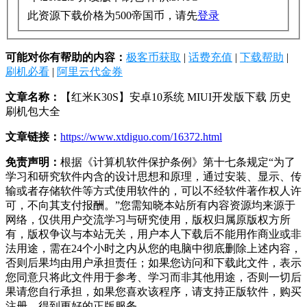
此资源下载价格为
500
帝国币，请先
登录
可能对你有帮助的内容：
极客币获取
|
话费充值
|
下载帮助
|
刷机必看
|
阿里云代金券
文章名称：
【红米K30S】安卓10系统 MIUI开发版下载 历史
刷机包大全
文章链接：
https://www.xtdiguo.com/16372.html
免责声明：
根据《计算机软件保护条例》第十七条规定“为了
学习和研究软件内含的设计思想和原理，通过安装、显示、传
输或者存储软件等方式使用软件的，可以不经软件著作权人许
可，不向其支付报酬。”您需知晓本站所有内容资源均来源于
网络，仅供用户交流学习与研究使用，版权归属原版权方所
有，版权争议与本站无关，用户本人下载后不能用作商业或非
法用途，需在24个小时之内从您的电脑中彻底删除上述内容，
否则后果均由用户承担责任；如果您访问和下载此文件，表示
您同意只将此文件用于参考、学习而非其他用途，否则一切后
果请您自行承担，如果您喜欢该程序，请支持正版软件，购买
注册，得到更好的正版服务。