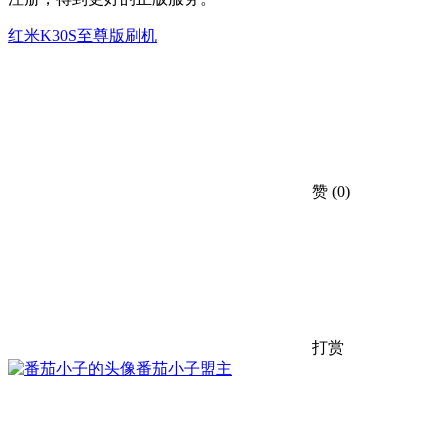
红米K30S至尊版刷机
赞
(0)
打赏
番茄小子
盟主