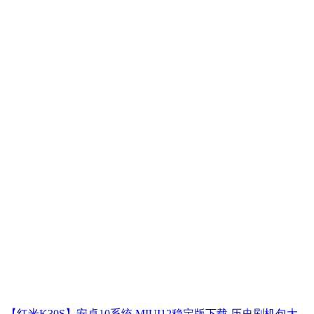
【红米K30S】安卓10系统 MIUI12稳定版下载 历史刷机包大