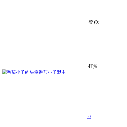
赞
(0)
打赏
番茄小子
盟主
0