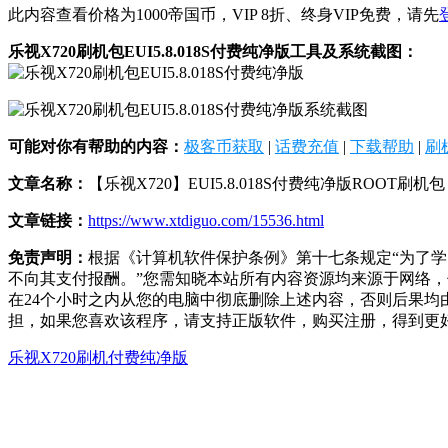
此内容查看价格为
1000
帝国币，VIP 8折、终身VIP免费，请先
乐视X720刷机包EUI5.8.018S付费纯净版工具及系统截图：
可能对你有帮助的内容：
极客币获取
|
话费充值
|
下载帮助
|
刷
文章名称：
【乐视X720】EUI5.8.018S付费纯净版ROOT刷机包
文章链接：
https://www.xtdiguo.com/15536.html
免责声明：
根据《计算机软件保护条例》第十七条规定“为了
不向其支付报酬。”您需知晓本站所有内容资源均来源于网络
在24个小时之内从您的电脑中彻底删除上述内容，否则后果
担，如果您喜欢该程序，请支持正版软件，购买注册，得到更
乐视X720刷机
付费纯净版