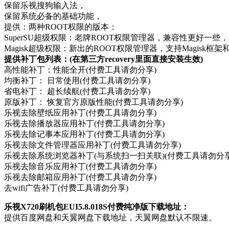
保留乐视搜狗输入法，
保留系统必备的基础功能，
提供：两种ROOT权限的版本：
SuperSU超级权限：老牌ROOT权限管理器，兼容性更好一些，
Magisk超级权限：新出的ROOT权限管理器，支持Magisk框架和Ma
提供补丁包列表：(在第三方recovery里面直接安装生效)
高性能补丁：性能全开(付费工具请勿分享)
均衡补丁： 日常使用(付费工具请勿分享)
省电补丁： 超长续航(付费工具请勿分享)
原版补丁： 恢复官方原版性能(付费工具请勿分享)
乐视去除壁纸应用补丁(付费工具请勿分享)
乐视去除播放器应用补丁(付费工具请勿分享)
乐视去除记事本应用补丁(付费工具请勿分享)
乐视去除文件管理器应用补丁(付费工具请勿分享)
乐视去除系统浏览器补丁(与系统扫一扫关联)(付费工具请勿分享
乐视去除音乐应用补丁(付费工具请勿分享)
乐视去除邮箱应用补丁(付费工具请勿分享)
去wifi广告补丁(付费工具请勿分享)
乐视X720刷机包EUI5.8.018S付费纯净版下载地址：
提供百度网盘和天翼网盘下载地址，天翼网盘默认不限速。