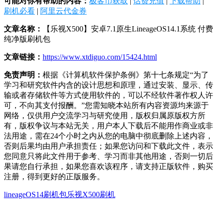
可能对你有帮助的内容：
极客币获取
|
话费充值
|
下载帮助
|
刷机必看
|
阿里云代金券
文章名称：
【乐视X500】安卓7.1原生LineageOS14.1系统 付费
纯净版刷机包
文章链接：
https://www.xtdiguo.com/15424.html
免责声明：
根据《计算机软件保护条例》第十七条规定“为了
学习和研究软件内含的设计思想和原理，通过安装、显示、传
输或者存储软件等方式使用软件的，可以不经软件著作权人许
可，不向其支付报酬。”您需知晓本站所有内容资源均来源于
网络，仅供用户交流学习与研究使用，版权归属原版权方所
有，版权争议与本站无关，用户本人下载后不能用作商业或非
法用途，需在24个小时之内从您的电脑中彻底删除上述内容，
否则后果均由用户承担责任；如果您访问和下载此文件，表示
您同意只将此文件用于参考、学习而非其他用途，否则一切后
果请您自行承担，如果您喜欢该程序，请支持正版软件，购买
注册，得到更好的正版服务。
lineageOS14刷机包
乐视X500刷机