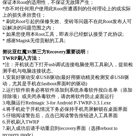
保证本Root的适用性，不保证无故障产生；
*亦不对任何用户使用此Root所遭遇到的任何理论上的或实际
上的损失承担责任；
* 刷此Root引起的保修失效、变砖等问题不在此Root发布人可
以解决的问题范围之内；
* 如果您使用本Root工具，即表示已经默认接受了此协议;
* 感谢Magisk无偿贡献的工具;
努比亚红魔3S第三方Recovery重要说明：
TWRP刷入方法：
*注：开机状态下打开usb调试连接电脑使用工具刷入，提前检
测手机与电脑连接状态。
1.安装好驱动安卓USB驱动(最好用驱动精灵检测安卓USB驱
动，尤其是手机在fastboot界面时的驱动)
2.运行软件前务必将软件添加到系统杀毒软件按白名单（添加
排除项）或关闭杀毒软件，请勿将软件防止桌面运行
3.电脑运行Redmagic 3-for Android P-TWRP-3.3.1.exe
4.将手机处于开机情况下务必保持手机亮屏解锁在桌面界面
5.仔细阅读警告后，点击已阅读警告按钮进入工具界面
6.开机刷入TWRP
7.刷入成功后请手动重启到recovery界面（选择reboot to
recovery mode）