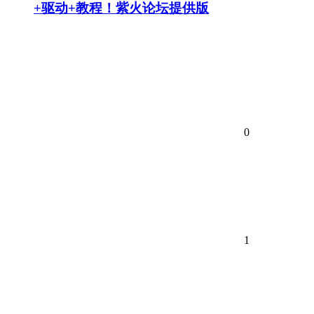
+驱动+教程！紫火论坛提供版
0
1