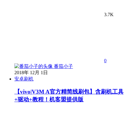
3.7K
0
番茄小子
2018年 12月 1日
安卓刷机
【vivo|V3M A官方精简线刷包】含刷机工具
+驱动+教程！机客盟提供版