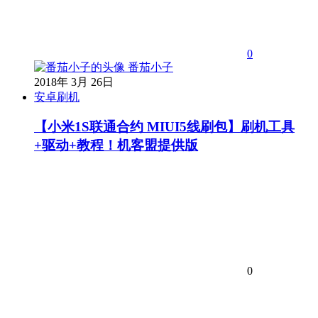
0
番茄小子
2018年 3月 26日
安卓刷机
【小米1S联通合约 MIUI5线刷包】刷机工具
+驱动+教程！机客盟提供版
0