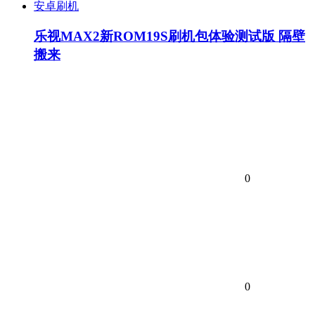
安卓刷机
乐视MAX2新ROM19S刷机包体验测试版 隔壁
搬来
0
0