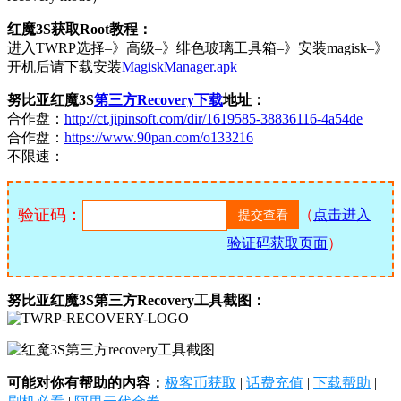
红魔3S获取Root教程：
进入TWRP选择–》高级–》绯色玻璃工具箱–》安装magisk–》
开机后请下载安装
MagiskManager.apk
努比亚红魔3S
第三方Recovery下载
地址：
合作盘：
http://ct.jipinsoft.com/dir/1619585-38836116-4a54de
合作盘：
https://www.90pan.com/o133216
不限速：
验证码：
（
点击进入
验证码获取页面
）
努比亚红魔3S第三方Recovery工具截图：
可能对你有帮助的内容：
极客币获取
|
话费充值
|
下载帮助
|