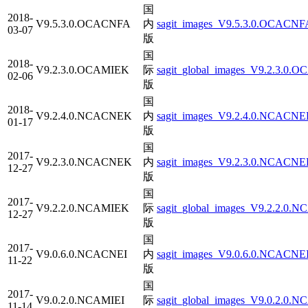
国
2018-
V9.5.3.0.OCACNFA
内
sagit_images_V9.5.3.0.OCACNFA
03-07
版
国
2018-
V9.2.3.0.OCAMIEK
际
sagit_global_images_V9.2.3.0.
02-06
版
国
2018-
V9.2.4.0.NCACNEK
内
sagit_images_V9.2.4.0.NCACNEK
01-17
版
国
2017-
V9.2.3.0.NCACNEK
内
sagit_images_V9.2.3.0.NCACNEK
12-27
版
国
2017-
V9.2.2.0.NCAMIEK
际
sagit_global_images_V9.2.2.0.
12-27
版
国
2017-
V9.0.6.0.NCACNEI
内
sagit_images_V9.0.6.0.NCACNEI
11-22
版
国
2017-
V9.0.2.0.NCAMIEI
际
sagit_global_images_V9.0.2.0.N
11-14