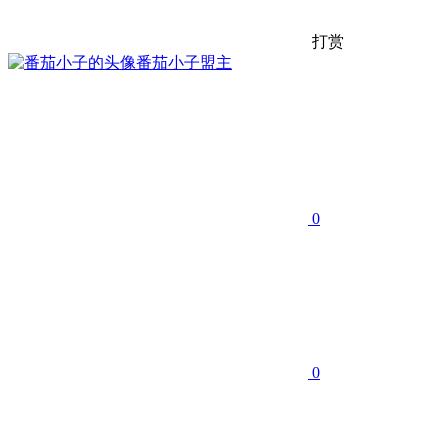
打赏
番茄小子
盟主
0
0