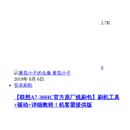
2.7K
0
番茄小子
2019年 8月 6日
安卓刷机
【联想A7-30HC官方原厂线刷包】刷机工具
+驱动+详细教程！机客盟提供版