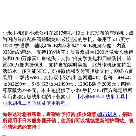
小米手机6是小米公司在2017年4月19日正式发布的旗舰机，成
为国内首款配备高通骁龙835处理器的手机。采用了5.15英寸
1080P护眼屏，辅以4/6GB内存和64/128GB机身存储；内置
3350mAh电池，支持18W快充；后置双摄为1200万像素长焦镜
头和1200万像素广角镜头，支持2倍光学变焦和四轴防抖，前
置800万像素摄像头，支持自拍实时美颜。此外该机还支持生
活防水、多功能NFC，支持微信和支付宝指纹支付，网络方面
采用2×2双路WiFi，支持双卡双待和全网通4.0。售价：4+64G
版为2299元，6+64GB版为2499元，128GB版为2899元，陶瓷
尊享版为2999元。本主题提供了小米6手机MIUI官方稳定版所
有历史稳定版线刷包的下载索引。
【小米MiFlash线刷工具】
小米刷机工具下载及使用教程。
如果这对您有帮助，希望给予打赏(多少随意)
点击进入
，捐助
所得用于日常服务器开销，使我们可以继续更新维护网站。衷
心感谢您的支持！