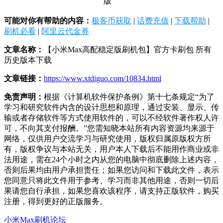
版
可能对你有帮助的内容：
极客币获取
|
话费充值
|
下载帮助
|
刷机必看
|
阿里云代金券
文章名称：
【小米Max高配稳定版刷机包】官方卡刷包 所有
历史版本下载
文章链接：
https://www.xtdiguo.com/10834.html
免责声明：
根据《计算机软件保护条例》第十七条规定“为了
学习和研究软件内含的设计思想和原理，通过安装、显示、传
输或者存储软件等方式使用软件的，可以不经软件著作权人许
可，不向其支付报酬。”您需知晓本站所有内容资源均来源于
网络，仅供用户交流学习与研究使用，版权归属原版权方所
有，版权争议与本站无关，用户本人下载后不能用作商业或非
法用途，需在24个小时之内从您的电脑中彻底删除上述内容，
否则后果均由用户承担责任；如果您访问和下载此文件，表示
您同意只将此文件用于参考、学习而非其他用途，否则一切后
果请您自行承担，如果您喜欢该程序，请支持正版软件，购买
注册，得到更好的正版服务。
小米Max刷机论坛