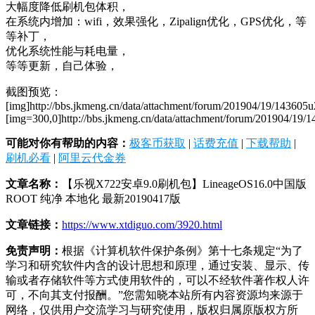
大幅度降低刷机包体积，
在系统内增加：wifi，效果强化，Zipalign优化，GPS优化，等
等补丁，
优化系统性能与耗电量，
等等更新，自己体验，
截图预览：
[img]http://bbs.jkmeng.cn/data/attachment/forum/201904/19/143605
[img=300,0]http://bbs.jkmeng.cn/data/attachment/forum/201904/19
可能对你有帮助的内容：
极客币获取
|
话费充值
|
下载帮助
|
刷机必看
|
阿里云代金券
文章名称：
【乐视X722安卓9.0刷机包】LineageOS16.0中国版
ROOT 纯净 本地化 最新20190417版
文章链接：
https://www.xtdiguo.com/3920.html
免责声明：
根据《计算机软件保护条例》第十七条规定“为了
学习和研究软件内含的设计思想和原理，通过安装、显示、传
输或者存储软件等方式使用软件的，可以不经软件著作权人许
可，不向其支付报酬。”您需知晓本站所有内容资源均来源于
网络，仅供用户交流学习与研究使用，版权归属原版权方所