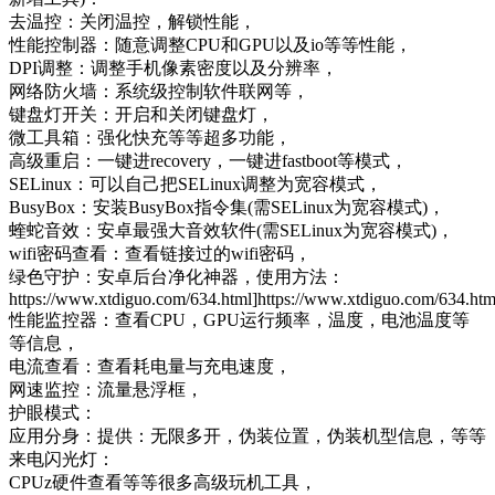
去温控：关闭温控，解锁性能，
性能控制器：随意调整CPU和GPU以及io等等性能，
DPI调整：调整手机像素密度以及分辨率，
网络防火墙：系统级控制软件联网等，
键盘灯开关：开启和关闭键盘灯，
微工具箱：强化快充等等超多功能，
高级重启：一键进recovery，一键进fastboot等模式，
SELinux：可以自己把SELinux调整为宽容模式，
BusyBox：安装BusyBox指令集(需SELinux为宽容模式)，
蝰蛇音效：安卓最强大音效软件(需SELinux为宽容模式)，
wifi密码查看：查看链接过的wifi密码，
绿色守护：安卓后台净化神器，使用方法：
https://www.xtdiguo.com/634.html]https://www.xtdiguo.com/634.htm
性能监控器：查看CPU，GPU运行频率，温度，电池温度等
等信息，
电流查看：查看耗电量与充电速度，
网速监控：流量悬浮框，
护眼模式：
应用分身：提供：无限多开，伪装位置，伪装机型信息，等等
来电闪光灯：
CPUz硬件查看等等很多高级玩机工具，