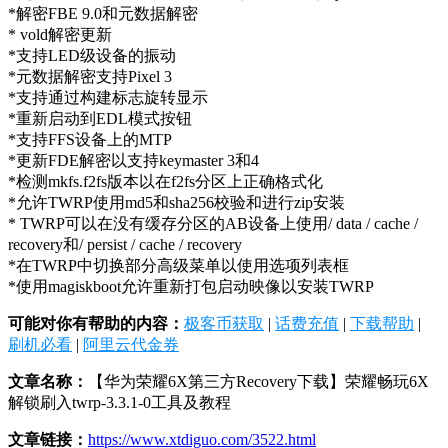
*解密FBE 9.0和元数据解密
* vold解密更新
*支持LED级设备的振动
*元数据解密支持Pixel 3
*支持通过构建标志旋转显示
*重新启动到EDL模式按钮
*支持FFS设备上的MTP
*更新FDE解密以支持keymaster 3和4
*检测mkfs.f2fs版本以在f2fs分区上正确格式化
*允许TWRP使用md5和sha256校验和进行zip安装
* TWRP可以在没有缓存分区的AB设备上使用/ data / cache /
recovery和/ persist / cache / recovery
*在TWRP中切换部分高级菜单以使用选项列表框
*使用magiskboot允许重新打包启动映像以安装TWRP
可能对你有帮助的内容：
极客币获取
|
话费充值
|
下载帮助
|
刷机必看
|
阿里云代金券
文章名称：
【华为荣耀6X第三方Recovery下载】荣耀畅玩6X
解锁刷入twrp-3.3.1-0工具及教程
文章链接：
https://www.xtdiguo.com/3522.html