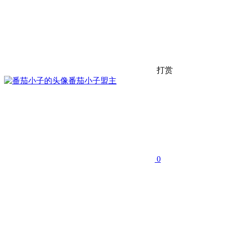
打赏
番茄小子
盟主
0