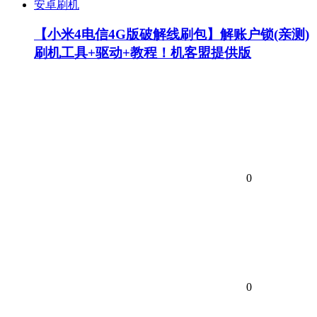
安卓刷机
【小米4电信4G版破解线刷包】解账户锁(亲测)
刷机工具+驱动+教程！机客盟提供版
0
0