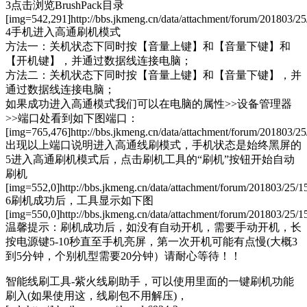
3点击浏览BrushPack目录
[img=542,291]http://bbs.jkmeng.cn/data/attachment/forum/201803/2
4手机进入高通刷机模式
方法一：关机状态下同时按【音量上键】和【音量下键】和
【开机键】，并通过数据线连接电脑；
方法二：关机状态下同时按【音量上键】和【音量下键】，并
通过数据线连接电脑；
如果成功进入高通模式我们可以在电脑的属性>>设备管理器
>>端口处看到如下图端口：
[img=765,476]http://bbs.jkmeng.cn/data/attachment/forum/201803
出现以上端口说明进入高通线刷模式，手机状态是始终黑屏的
5进入高通刷机模式后，点击刷机工具的“刷机”按钮开始自动
刷机
[img=552,0]http://bbs.jkmeng.cn/data/attachment/forum/201803/25
6刷机成功后，工具显示如下图
[img=550,0]http://bbs.jkmeng.cn/data/attachment/forum/201803/25
温馨提示：刷机成功后，如没有自动开机，需要手动开机，长
按电源键5-10秒直至手机亮屏，第一次开机可能有点慢(大概3
到5分钟，个别机型需要20分钟）请耐心等待！！
智能线刷工具-紫火线刷助手，可以使用里面的一键刷机功能
刷入(如果使用这，线刷包不用解压)，