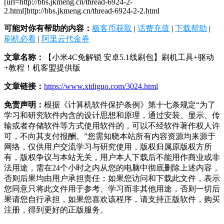
[url=http://bbs.jkmeng.cn/thread-6924-2-
2.html]http://bbs.jkmeng.cn/thread-6924-2-2.html
可能对你有帮助的内容：
极客币获取
|
话费充值
|
下载帮助
|
刷机必看
|
阿里云代金券
文章名称：
【小米4C免解锁 安卓5.1线刷包】刷机工具+驱动
+教程！机客盟提供版
文章链接：
https://www.xtdiguo.com/3024.html
免责声明：
根据《计算机软件保护条例》第十七条规定“为了
学习和研究软件内含的设计思想和原理，通过安装、显示、传
输或者存储软件等方式使用软件的，可以不经软件著作权人许
可，不向其支付报酬。”您需知晓本站所有内容资源均来源于
网络，仅供用户交流学习与研究使用，版权归属原版权方所
有，版权争议与本站无关，用户本人下载后不能用作商业或非
法用途，需在24个小时之内从您的电脑中彻底删除上述内容，
否则后果均由用户承担责任；如果您访问和下载此文件，表示
您同意只将此文件用于参考、学习而非其他用途，否则一切后
果请您自行承担，如果您喜欢该程序，请支持正版软件，购买
注册，得到更好的正版服务。