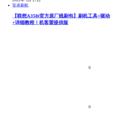
安卓刷机
【联想A358t官方原厂线刷包】刷机工具+驱动
+详细教程！机客盟提供版
0
0