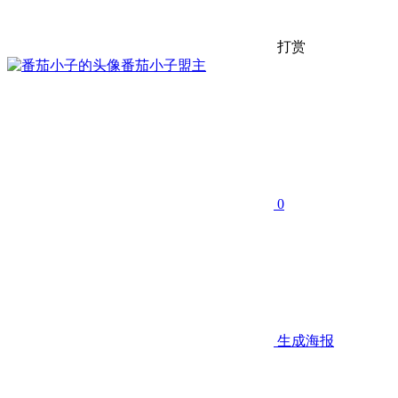
打赏
番茄小子
盟主
0
生成海报