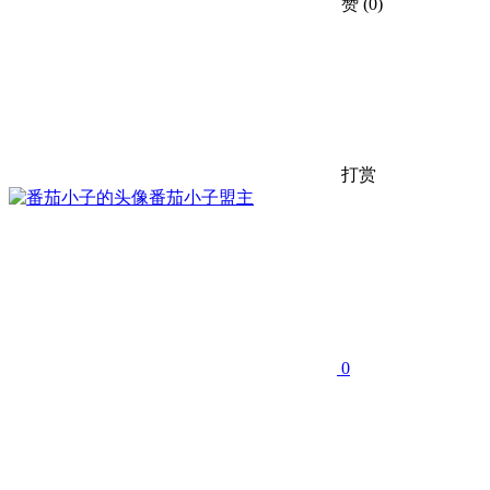
赞
(0)
打赏
番茄小子
盟主
0