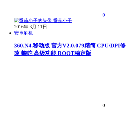
0
番茄小子
2016年 3月 11日
安卓刷机
360.N4.移动版 官方V2.0.079精简 CPU/DPI修
改 蝰蛇 高级功能 ROOT稳定版
0