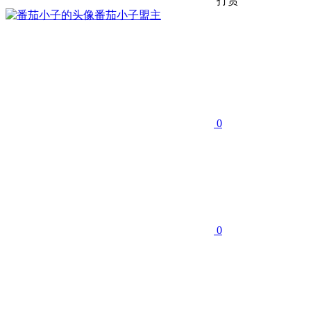
打赏
番茄小子
盟主
0
0