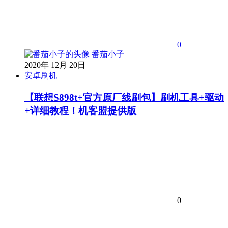
0
番茄小子
2020年 12月 20日
安卓刷机
【联想S898t+官方原厂线刷包】刷机工具+驱动
+详细教程！机客盟提供版
0