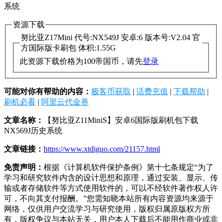
资源下载
努比亚Z17Mini 代号:NX549J 安卓:6 版本号:V2.04 官
方国际版卡刷包 体积:1.55G
此资源下载价格为
100
帝国币，请先
登录
可能对你有帮助的内容：
极客币获取
|
话费充值
|
下载帮助
|
刷机必看
|
阿里云代金券
文章名称：
【努比亚Z11MiniS】安卓6国际版刷机包下载
NX569J历史系统
文章链接：
https://www.xtdiguo.com/21157.html
免责声明：
根据《计算机软件保护条例》第十七条规定“为了
学习和研究软件内含的设计思想和原理，通过安装、显示、传
输或者存储软件等方式使用软件的，可以不经软件著作权人许
可，不向其支付报酬。”您需知晓本站所有内容资源均来源于
网络，仅供用户交流学习与研究使用，版权归属原版权方所
有，版权争议与本站无关，用户本人下载后不能用作商业或非