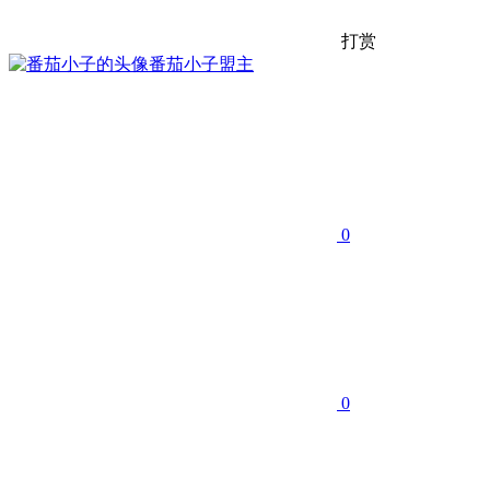
打赏
番茄小子
盟主
0
0