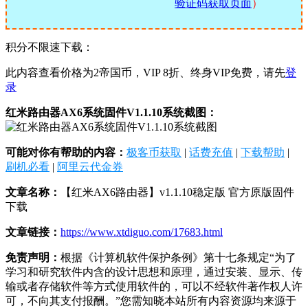
验证码获取页面
）
积分不限速下载：
此内容查看价格为
2
帝国币，VIP 8折、终身VIP免费，请先
登
录
红米路由器AX6系统固件V1.1.10系统截图：
可能对你有帮助的内容：
极客币获取
|
话费充值
|
下载帮助
|
刷机必看
|
阿里云代金券
文章名称：
【红米AX6路由器】v1.1.10稳定版 官方原版固件
下载
文章链接：
https://www.xtdiguo.com/17683.html
免责声明：
根据《计算机软件保护条例》第十七条规定“为了
学习和研究软件内含的设计思想和原理，通过安装、显示、传
输或者存储软件等方式使用软件的，可以不经软件著作权人许
可，不向其支付报酬。”您需知晓本站所有内容资源均来源于