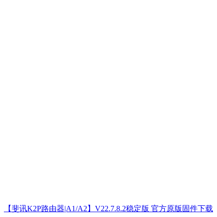
【斐讯K2P路由器|A1/A2】V22.7.8.2稳定版 官方原版固件下载