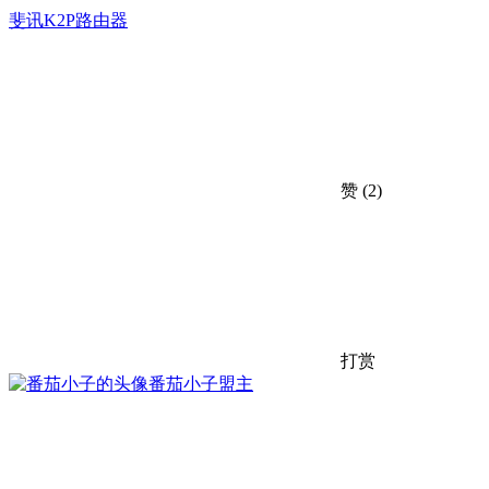
斐讯K2P路由器
赞
(2)
打赏
番茄小子
盟主