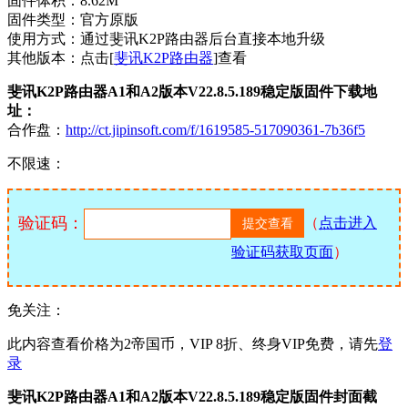
固件体积：8.62M
固件类型：官方原版
使用方式：通过斐讯K2P路由器后台直接本地升级
其他版本：点击[
斐讯K2P路由器
]查看
斐讯K2P路由器A1和A2版本V22.8.5.189稳定版固件下载地
址：
合作盘：
http://ct.jipinsoft.com/f/1619585-517090361-7b36f5
不限速：
验证码：
（
点击进入
验证码获取页面
）
免关注：
此内容查看价格为
2
帝国币，VIP 8折、终身VIP免费，请先
登
录
斐讯K2P路由器A1和A2版本V22.8.5.189稳定版固件封面截