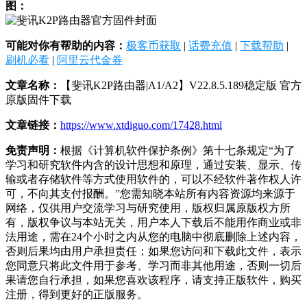
图：
可能对你有帮助的内容：
极客币获取
|
话费充值
|
下载帮助
|
刷机必看
|
阿里云代金券
文章名称：
【斐讯K2P路由器|A1/A2】V22.8.5.189稳定版 官方
原版固件下载
文章链接：
https://www.xtdiguo.com/17428.html
免责声明：
根据《计算机软件保护条例》第十七条规定“为了
学习和研究软件内含的设计思想和原理，通过安装、显示、传
输或者存储软件等方式使用软件的，可以不经软件著作权人许
可，不向其支付报酬。”您需知晓本站所有内容资源均来源于
网络，仅供用户交流学习与研究使用，版权归属原版权方所
有，版权争议与本站无关，用户本人下载后不能用作商业或非
法用途，需在24个小时之内从您的电脑中彻底删除上述内容，
否则后果均由用户承担责任；如果您访问和下载此文件，表示
您同意只将此文件用于参考、学习而非其他用途，否则一切后
果请您自行承担，如果您喜欢该程序，请支持正版软件，购买
注册，得到更好的正版服务。