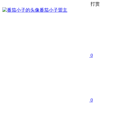
打赏
番茄小子
盟主
0
0