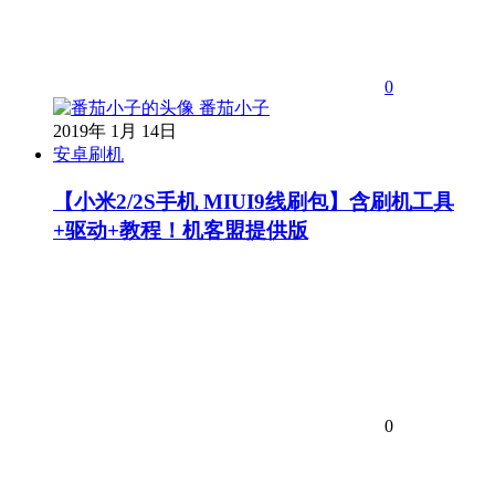
0
番茄小子
2019年 1月 14日
安卓刷机
【小米2/2S手机 MIUI9线刷包】含刷机工具
+驱动+教程！机客盟提供版
0