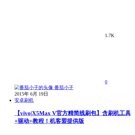
1.7K
0
番茄小子
2015年 6月 19日
安卓刷机
【vivo|X5Max V官方精简线刷包】含刷机工具
+驱动+教程！机客盟提供版