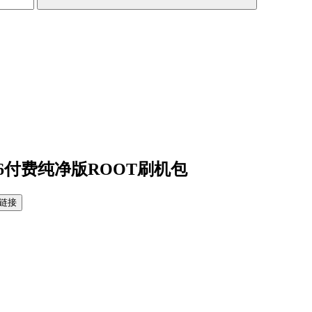
0.076付费纯净版ROOT刷机包
链接