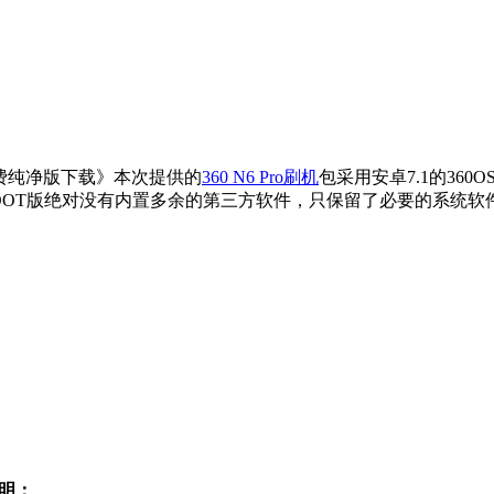
076付费纯净版下载》本次提供的
360 N6 Pro刷机
包采用安卓7.1的360
付费纯净深度ROOT版绝对没有内置多余的第三方软件，只保留了必要的系
说明：