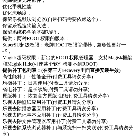
去除很多无用部件，
优化手机性能，
优化流畅度，
保留乐视默认浏览器(自带扫码需要依赖这个)，
保留乐视搜狗输入法，
保留系统必备的基础功能，
提供：两种ROOT权限的版本：
SuperSU超级权限：老牌ROOT权限管理器，兼容性更好一
些，
Magisk超级权限：新出的ROOT权限管理器，支持Magisk框架
和Magisk Hide(可使某个软件检测不到ROOT),
提供补丁包列表：(在第三方recovery里面直接安装生效)
高性能补丁：性能全开(付费工具请勿分享)
均衡补丁： 日常使用(付费工具请勿分享)
省电补丁： 超长续航(付费工具请勿分享)
原版补丁： 恢复官方原版性能(付费工具请勿分享)
乐视去除壁纸应用补丁(付费工具请勿分享)
乐视去除播放器应用补丁(付费工具请勿分享)
乐视去除记事本应用补丁(付费工具请勿分享)
乐视去除文件管理器应用补丁(付费工具请勿分享)
乐视去除系统浏览器补丁(与系统扫一扫关联)(付费工具请勿分
享)