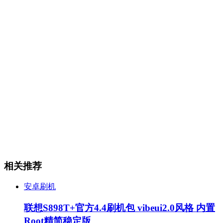
相关推荐
安卓刷机
联想S898T+官方4.4刷机包 vibeui2.0风格 内置
Root精简稳定版