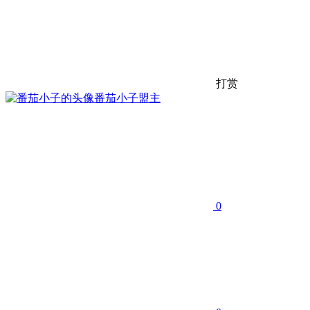
打赏
番茄小子
盟主
0