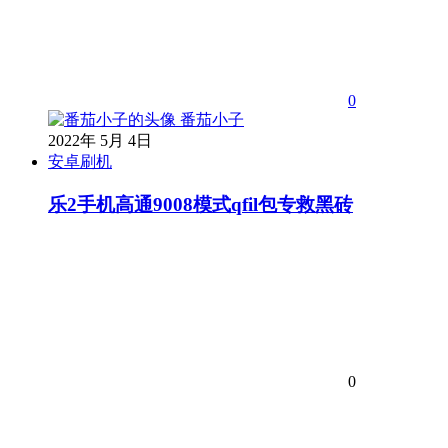
0
番茄小子
2022年 5月 4日
安卓刷机
乐2手机高通9008模式qfil包专救黑砖
0