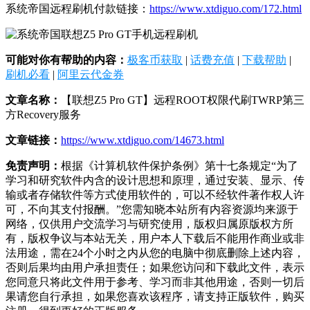
系统帝国远程刷机付款链接：
https://www.xtdiguo.com/172.html
可能对你有帮助的内容：
极客币获取
|
话费充值
|
下载帮助
|
刷机必看
|
阿里云代金券
文章名称：
【联想Z5 Pro GT】远程ROOT权限代刷TWRP第三
方Recovery服务
文章链接：
https://www.xtdiguo.com/14673.html
免责声明：
根据《计算机软件保护条例》第十七条规定“为了
学习和研究软件内含的设计思想和原理，通过安装、显示、传
输或者存储软件等方式使用软件的，可以不经软件著作权人许
可，不向其支付报酬。”您需知晓本站所有内容资源均来源于
网络，仅供用户交流学习与研究使用，版权归属原版权方所
有，版权争议与本站无关，用户本人下载后不能用作商业或非
法用途，需在24个小时之内从您的电脑中彻底删除上述内容，
否则后果均由用户承担责任；如果您访问和下载此文件，表示
您同意只将此文件用于参考、学习而非其他用途，否则一切后
果请您自行承担，如果您喜欢该程序，请支持正版软件，购买