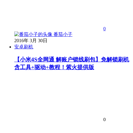
0
番茄小子
2016年 3月 30日
安卓刷机
【小米4S全网通 解账户锁线刷包】免解锁刷机
含工具+驱动+教程！紫火提供版
0