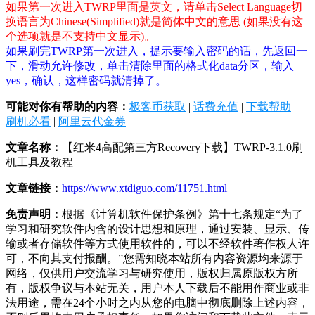
如果第一次进入TWRP里面是英文，请单击Select Language切
换语言为Chinese(Simplified)就是简体中文的意思 (如果没有这
个选项就是不支持中文显示)。
如果刷完TWRP第一次进入，提示要输入密码的话，先返回一
下，滑动允许修改，单击清除里面的格式化data分区，输入
yes，确认，这样密码就清掉了。
可能对你有帮助的内容：
极客币获取
|
话费充值
|
下载帮助
|
刷机必看
|
阿里云代金券
文章名称：
【红米4高配第三方Recovery下载】TWRP-3.1.0刷
机工具及教程
文章链接：
https://www.xtdiguo.com/11751.html
免责声明：
根据《计算机软件保护条例》第十七条规定“为了
学习和研究软件内含的设计思想和原理，通过安装、显示、传
输或者存储软件等方式使用软件的，可以不经软件著作权人许
可，不向其支付报酬。”您需知晓本站所有内容资源均来源于
网络，仅供用户交流学习与研究使用，版权归属原版权方所
有，版权争议与本站无关，用户本人下载后不能用作商业或非
法用途，需在24个小时之内从您的电脑中彻底删除上述内容，