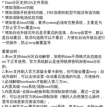
* Data分区支持f2fs文件系统
* 增加清除root功能
* 增加清除开机密码功能，FBE加密的机型可能没有该功能
* 增加清除电池信息功能
* 增加签名boot功能，要求system必须有完整系统，主要是为
了防止官方rec覆盖twrp
* 增加自动升级完毕后是否重启的选项，在twrp设置中，默认
是自动重启，取消勾选既可以不重启，方便在自动升级后进行
一些操作，防止twrp被覆盖等
重要说明：
1.本rec支持data分区自动解密，加密的data不用格式化也能在
rec下正常使用。官方系统默认是使用锁屏密码加密data分区
的。
2.本rec支持刷入官方原版全量卡刷包，但可能会覆盖twrp；自
动升级时，可以去掉设置>自动重启选项的勾选，方便操作。
3.必须解锁bootloader才能刷入第三方rec。
4.内置高级>root系统/清除root功能。
5.内置高级>去除dm校验和取消强制加密功能，通过一定操
作，可以去掉官方的data强制加密（懂的人自然懂怎么操作，
需等后续更新完善该功能）。
6.防止被官方rec覆盖的功能：root系统、签名boot、去除dm校