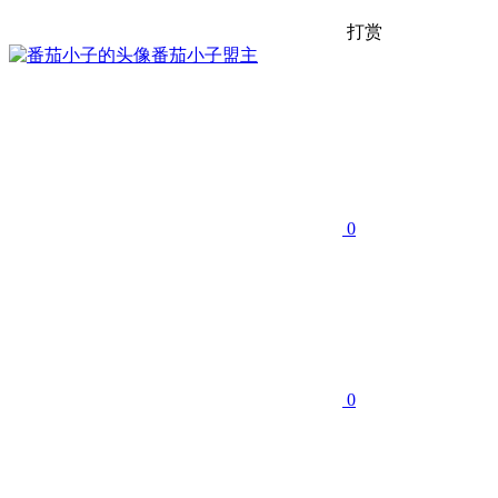
打赏
番茄小子
盟主
0
0