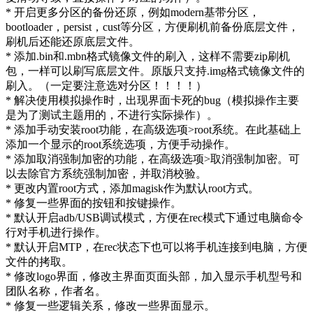
* 开启更多分区的备份还原，例如modern基带分区，
bootloader，persist，cust等分区，方便刷机前备份底层文件，
刷机后还能还原底层文件。
* 添加.bin和.mbn格式镜像文件的刷入，这样不需要zip刷机
包，一样可以刷写底层文件。原版只支持.img格式镜像文件的
刷入。（一定要注意选对分区！！！！）
* 解决使用模拟操作时，出现界面卡死的bug（模拟操作主要
是为了测试主题用的，不进行实际操作）。
* 添加手动安装root功能，在高级选项>root系统。在此基础上
添加一个显示的root系统选项，方便手动操作。
* 添加取消强制加密的功能，在高级选项>取消强制加密。可
以去除官方系统强制加密，并取消校验。
* 更改内置root方式，添加magisk作为默认root方式。
* 修复一些界面的按钮和按键操作。
* 默认开启adb/USB调试模式，方便在rec模式下通过电脑命令
行对手机进行操作。
* 默认开启MTP，在rec状态下也可以将手机连接到电脑，方便
文件的拷取。
* 修改logo界面，修改主界面页面头部，加入显示手机型号和
团队名称，作者名。
* 修复一些逻辑关系，修改一些界面显示。