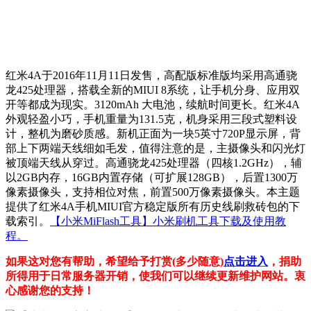
红米4A于2016年11月11日发售，高配版标准版均采用高通骁
龙425处理器，搭载全新的MIUI 8系统，让手机分身、应用双
开等都成为现实。3120mAh 大电池，续航时间更长。红米4A
外观轻盈小巧，手机重量为131.5克，机身采用三段式塑料设
计，整机为磨砂质感。新机正面为一块5英寸720P显示屏，背
部上下两端天线细如毛发，值得注意的是，主摄像头和闪光灯
被顶端天线从穿过。高通骁龙425处理器（四核1.2GHz），辅
以2GB内存，16GB内置存储（可扩展128GB），后置1300万
像素摄像头，支持相位对焦，前置500万像素摄像头。本主题
提供了红米4A手机MIUI官方稳定版所有历史线刷救砖包的下
载索引。
【小米MiFlash工具】小米刷机工具下载及使用教
程。
如果这对您有帮助，希望给予打赏(多少随意)
点击进入
，捐助
所得用于日常服务器开销，使我们可以继续更新维护网站。衷
心感谢您的支持！