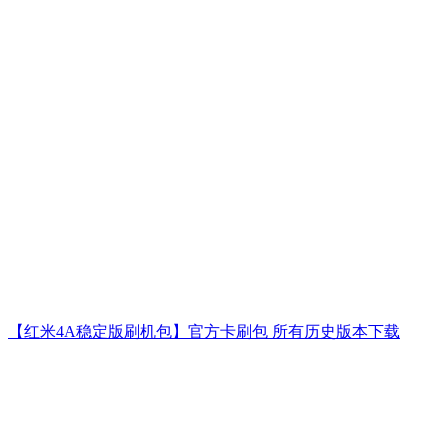
【红米4A稳定版刷机包】官方卡刷包 所有历史版本下载