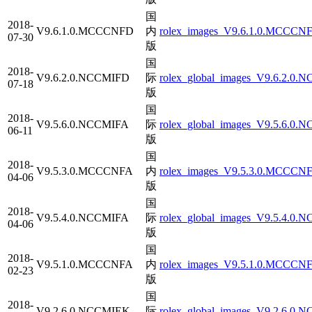
国
2018-
V9.6.1.0.MCCCNFD
内
rolex_images_V9.6.1.0.MCCCNF
07-30
版
国
2018-
V9.6.2.0.NCCMIFD
际
rolex_global_images_V9.6.2.0.
07-18
版
国
2018-
V9.5.6.0.NCCMIFA
际
rolex_global_images_V9.5.6.0.
06-11
版
国
2018-
V9.5.3.0.MCCCNFA
内
rolex_images_V9.5.3.0.MCCCNF
04-06
版
国
2018-
V9.5.4.0.NCCMIFA
际
rolex_global_images_V9.5.4.0.
04-06
版
国
2018-
V9.5.1.0.MCCCNFA
内
rolex_images_V9.5.1.0.MCCCNF
02-23
版
国
2018-
V9.2.6.0.NCCMIEK
际
rolex_global_images_V9.2.6.0.