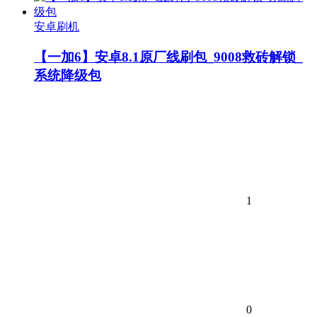
安卓刷机
【一加6】安卓8.1原厂线刷包_9008救砖解锁_
系统降级包
1
0