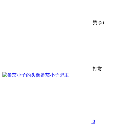
赞
(5)
打赏
番茄小子
盟主
0