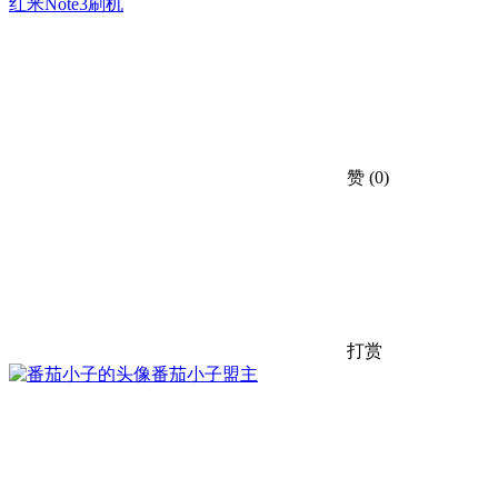
红米Note3刷机
赞
(0)
打赏
番茄小子
盟主