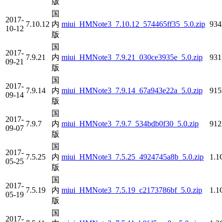
版
国
2017-
7.10.12
内
miui_HMNote3_7.10.12_574465ff35_5.0.zip
93
10-12
版
国
2017-
7.9.21
内
miui_HMNote3_7.9.21_030ce3935e_5.0.zip
93
09-21
版
国
2017-
7.9.14
内
miui_HMNote3_7.9.14_67a943e22a_5.0.zip
91
09-14
版
国
2017-
7.9.7
内
miui_HMNote3_7.9.7_534bdb0f30_5.0.zip
91
09-07
版
国
2017-
7.5.25
内
miui_HMNote3_7.5.25_4924745a8b_5.0.zip
1.
05-25
版
国
2017-
7.5.19
内
miui_HMNote3_7.5.19_c2173786bf_5.0.zip
1.
05-19
版
国
2017-