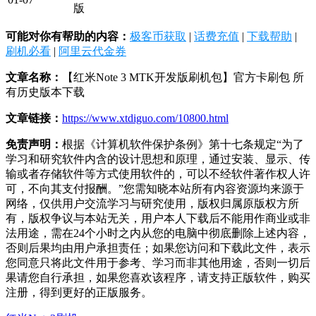
版
可能对你有帮助的内容：
极客币获取
|
话费充值
|
下载帮助
|
刷机必看
|
阿里云代金券
文章名称：
【红米Note 3 MTK开发版刷机包】官方卡刷包 所
有历史版本下载
文章链接：
https://www.xtdiguo.com/10800.html
免责声明：
根据《计算机软件保护条例》第十七条规定“为了
学习和研究软件内含的设计思想和原理，通过安装、显示、传
输或者存储软件等方式使用软件的，可以不经软件著作权人许
可，不向其支付报酬。”您需知晓本站所有内容资源均来源于
网络，仅供用户交流学习与研究使用，版权归属原版权方所
有，版权争议与本站无关，用户本人下载后不能用作商业或非
法用途，需在24个小时之内从您的电脑中彻底删除上述内容，
否则后果均由用户承担责任；如果您访问和下载此文件，表示
您同意只将此文件用于参考、学习而非其他用途，否则一切后
果请您自行承担，如果您喜欢该程序，请支持正版软件，购买
注册，得到更好的正版服务。