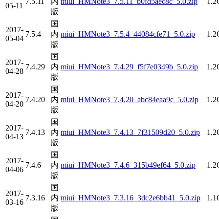
7.5.11
内
miui_HMNote3_7.5.11_b0fd5aec8c_5.0.zip
1.
05-11
版
国
2017-
7.5.4
内
miui_HMNote3_7.5.4_44084cfe71_5.0.zip
1.
05-04
版
国
2017-
7.4.29
内
miui_HMNote3_7.4.29_f5f7e0349b_5.0.zip
1.
04-28
版
国
2017-
7.4.20
内
miui_HMNote3_7.4.20_abc84eaa9c_5.0.zip
1.
04-20
版
国
2017-
7.4.13
内
miui_HMNote3_7.4.13_7f31509d20_5.0.zip
1.
04-13
版
国
2017-
7.4.6
内
miui_HMNote3_7.4.6_315b49ef64_5.0.zip
1.
04-06
版
国
2017-
7.3.16
内
miui_HMNote3_7.3.16_3dc2e6bb41_5.0.zip
1.
03-16
版