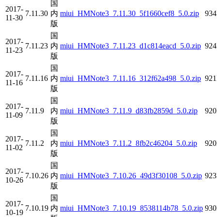
国
2017-
7.11.30
内
miui_HMNote3_7.11.30_5f1660cef8_5.0.zip
93
11-30
版
国
2017-
7.11.23
内
miui_HMNote3_7.11.23_d1c814eacd_5.0.zip
92
11-23
版
国
2017-
7.11.16
内
miui_HMNote3_7.11.16_312f62a498_5.0.zip
92
11-16
版
国
2017-
7.11.9
内
miui_HMNote3_7.11.9_d83fb2859d_5.0.zip
92
11-09
版
国
2017-
7.11.2
内
miui_HMNote3_7.11.2_8fb2c46204_5.0.zip
92
11-02
版
国
2017-
7.10.26
内
miui_HMNote3_7.10.26_49d3f30108_5.0.zip
92
10-26
版
国
2017-
7.10.19
内
miui_HMNote3_7.10.19_8538114b78_5.0.zip
93
10-19