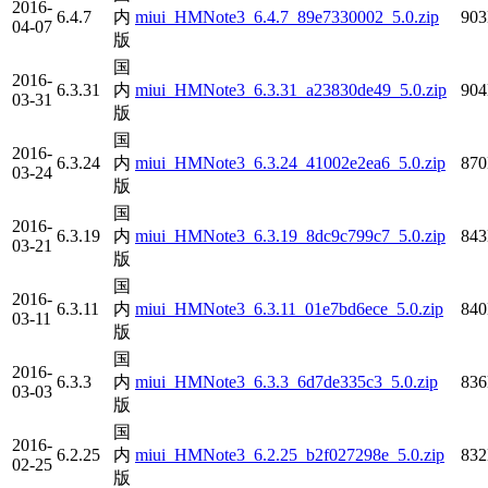
2016-
6.4.7
内
miui_HMNote3_6.4.7_89e7330002_5.0.zip
90
04-07
版
国
2016-
6.3.31
内
miui_HMNote3_6.3.31_a23830de49_5.0.zip
90
03-31
版
国
2016-
6.3.24
内
miui_HMNote3_6.3.24_41002e2ea6_5.0.zip
87
03-24
版
国
2016-
6.3.19
内
miui_HMNote3_6.3.19_8dc9c799c7_5.0.zip
84
03-21
版
国
2016-
6.3.11
内
miui_HMNote3_6.3.11_01e7bd6ece_5.0.zip
84
03-11
版
国
2016-
6.3.3
内
miui_HMNote3_6.3.3_6d7de335c3_5.0.zip
83
03-03
版
国
2016-
6.2.25
内
miui_HMNote3_6.2.25_b2f027298e_5.0.zip
83
02-25
版