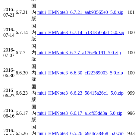
国
2016-
6.7.21
内
miui_HMNote3_6.7.21_aab93565e0_5.0.zip
10
07-21
版
国
2016-
6.7.14
内
miui_HMNote3_6.7.14_51318505bd_5.0.zip
10
07-14
版
国
2016-
6.7.7
内
miui_HMNote3_6.7.7_a176e9c191_5.0.zip
10
07-07
版
国
2016-
6.6.30
内
miui_HMNote3_6.6.30_cf22369003_5.0.zip
10
06-30
版
国
2016-
6.6.23
内
miui_HMNote3_6.6.23_58415a26c1_5.0.zip
99
06-23
版
国
2016-
6.6.17
内
miui_HMNote3_6.6.17_a1cf65dd3a_5.0.zip
99
06-16
版
国
2016-
6.5.26
内
miui_HMNote3_6.5.26_69a4c38468_5.0.zip
93