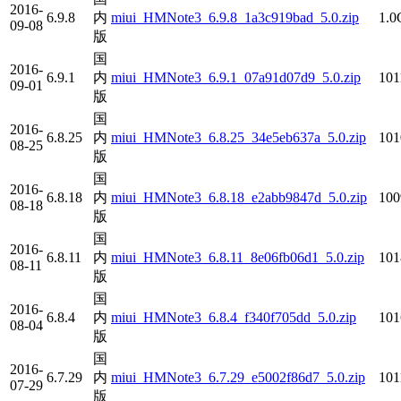
2016-
6.9.8
内
miui_HMNote3_6.9.8_1a3c919bad_5.0.zip
1.
09-08
版
国
2016-
6.9.1
内
miui_HMNote3_6.9.1_07a91d07d9_5.0.zip
10
09-01
版
国
2016-
6.8.25
内
miui_HMNote3_6.8.25_34e5eb637a_5.0.zip
10
08-25
版
国
2016-
6.8.18
内
miui_HMNote3_6.8.18_e2abb9847d_5.0.zip
10
08-18
版
国
2016-
6.8.11
内
miui_HMNote3_6.8.11_8e06fb06d1_5.0.zip
10
08-11
版
国
2016-
6.8.4
内
miui_HMNote3_6.8.4_f340f705dd_5.0.zip
10
08-04
版
国
2016-
6.7.29
内
miui_HMNote3_6.7.29_e5002f86d7_5.0.zip
10
07-29
版