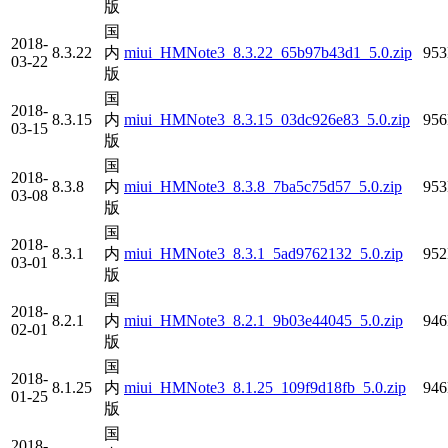
版
国
2018-
8.3.22
内
miui_HMNote3_8.3.22_65b97b43d1_5.0.zip
95
03-22
版
国
2018-
8.3.15
内
miui_HMNote3_8.3.15_03dc926e83_5.0.zip
95
03-15
版
国
2018-
8.3.8
内
miui_HMNote3_8.3.8_7ba5c75d57_5.0.zip
95
03-08
版
国
2018-
8.3.1
内
miui_HMNote3_8.3.1_5ad9762132_5.0.zip
95
03-01
版
国
2018-
8.2.1
内
miui_HMNote3_8.2.1_9b03e44045_5.0.zip
94
02-01
版
国
2018-
8.1.25
内
miui_HMNote3_8.1.25_109f9d18fb_5.0.zip
94
01-25
版
国
2018-