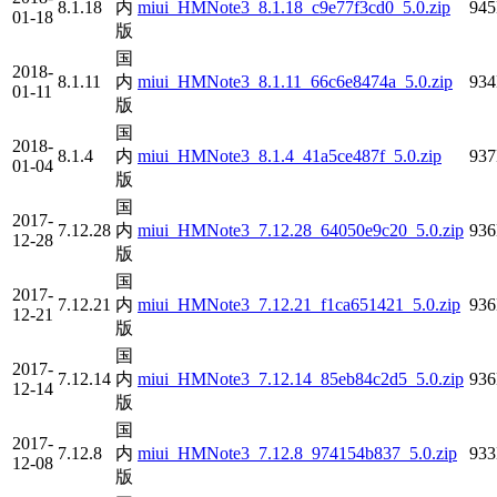
8.1.18
内
miui_HMNote3_8.1.18_c9e77f3cd0_5.0.zip
94
01-18
版
国
2018-
8.1.11
内
miui_HMNote3_8.1.11_66c6e8474a_5.0.zip
93
01-11
版
国
2018-
8.1.4
内
miui_HMNote3_8.1.4_41a5ce487f_5.0.zip
93
01-04
版
国
2017-
7.12.28
内
miui_HMNote3_7.12.28_64050e9c20_5.0.zip
93
12-28
版
国
2017-
7.12.21
内
miui_HMNote3_7.12.21_f1ca651421_5.0.zip
93
12-21
版
国
2017-
7.12.14
内
miui_HMNote3_7.12.14_85eb84c2d5_5.0.zip
93
12-14
版
国
2017-
7.12.8
内
miui_HMNote3_7.12.8_974154b837_5.0.zip
93
12-08
版