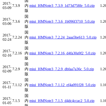
国
2017-
7.3.9
内
miui_HMNote3_7.3.9_1d73d758fe_5.0.zip
1.
03-09
版
国
2017-
7.3.6
内
miui_HMNote3_7.3.6_1b096f3710_5.0.zip
1.
03-06
版
国
2017-
7.2.24
内
miui_HMNote3_7.2.24_2aaa5be613_5.0.zip
1.
02-24
版
国
2017-
7.2.16
内
miui_HMNote3_7.2.16_d4fa30a9f2_5.0.zip
1.
02-16
版
国
2017-
7.2.9
内
miui_HMNote3_7.2.9_dbfaa7a36c_5.0.zip
1.
02-09
版
国
2017-
7.1.12
内
miui_HMNote3_7.1.12_ef4a091f28_5.0.zip
1.
01-11
版
国
2017-
7.1.5
内
miui_HMNote3_7.1.5_d4dc4ccac2_5.0.zip
1.
01-05
版