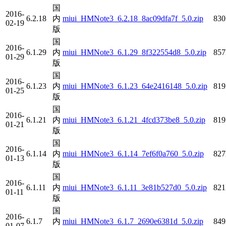
国
2016-
6.2.18
内
miui_HMNote3_6.2.18_8ac09dfa7f_5.0.zip
83
02-19
版
国
2016-
6.1.29
内
miui_HMNote3_6.1.29_8f322554d8_5.0.zip
85
01-29
版
国
2016-
6.1.23
内
miui_HMNote3_6.1.23_64e2416148_5.0.zip
81
01-25
版
国
2016-
6.1.21
内
miui_HMNote3_6.1.21_4fcd373be8_5.0.zip
81
01-21
版
国
2016-
6.1.14
内
miui_HMNote3_6.1.14_7ef6f0a760_5.0.zip
82
01-13
版
国
2016-
6.1.11
内
miui_HMNote3_6.1.11_3e81b527d0_5.0.zip
82
01-11
版
国
2016-
6.1.7
内
miui_HMNote3_6.1.7_2690e6381d_5.0.zip
84
01-07