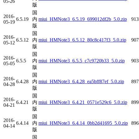
05-26
版
国
2016-
6.5.19
内
miui_HMNote3_6.5.19_699012df2b_5.0.zip
91
05-19
版
国
2016-
6.5.12
内
miui_HMNote3_6.5.12_80c8c417f3_5.0.zip
90
05-12
版
国
2016-
6.5.5
内
miui_HMNote3_6.5.5_c7c9720b33_5.0.zip
90
05-05
版
国
2016-
6.4.28
内
miui_HMNote3_6.4.28_ea5bff87ef_5.0.zip
89
04-28
版
国
2016-
6.4.21
内
miui_HMNote3_6.4.21_0571e529c6_5.0.zip
89
04-21
版
国
2016-
6.4.14
内
miui_HMNote3_6.4.14_0bb2d41695_5.0.zip
89
04-14
版
国