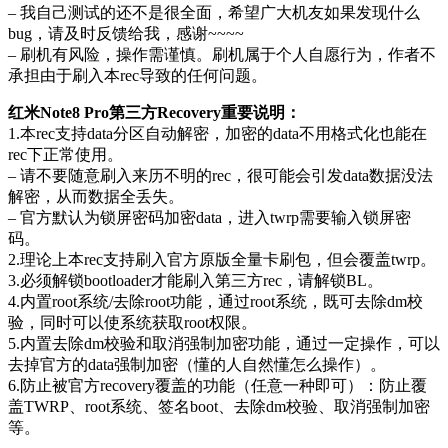
– 我自己测试的还不是很全面，希望广大机友如果发现什么
bug，请及时反馈给我，感谢~~~~
– 刷机有风险，操作需谨慎。刷机属于个人自愿行为，作者不
承担由于刷入本rec导致的任何问题。
红米Note8 Pro第三方Recovery重要说明：
1.本rec支持data分区自动解密，加密的data不用格式化也能在
rec下正常使用。
– 请不要随意刷入来历不明的rec，很可能会引发data数据没法
解密，从而数据全丢失。
– 官方默认为锁屏密码加密data，进入twrp需要输入锁屏密
码。
2.理论上本rec支持刷入官方原版全量卡刷包，但会覆盖twrp。
3.必须解锁bootloader才能刷入第三方rec，请解锁BL。
4.内置root系统/去除root功能，通过root系统，既可去除dm校
验，同时可以使系统获取root权限。
5.内置去除dm校验和取消强制加密功能，通过一定操作，可以
去掉官方的data强制加密（懂的人自然懂怎么操作）。
6.防止被官方recovery覆盖的功能（任意一种即可）：防止覆
盖TWRP、root系统、签名boot、去除dm校验、取消强制加密
等。